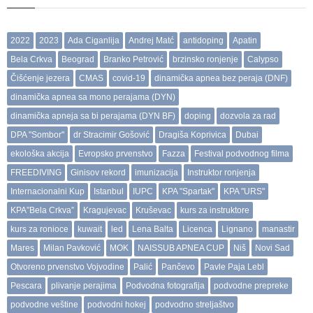
2022
2023
Ada Ciganlija
Andrej Matć
antidoping
Apatin
Bela Crkva
Beograd
Branko Petrović
brzinsko ronjenje
Calypso
Čišćenje jezera
CMAS
covid-19
dinamička apnea bez peraja (DNF)
dinamička apnea sa mono perajama (DYN)
dinamička apneja sa bi perajama (DYN BF)
doping
dozvola za rad
DPA "Sombor"
dr Stracimir Gošović
Dragiša Koprivica
Dubai
ekološka akcija
Evropsko prvenstvo
Fazza
Festival podvodnog filma
FREEDIVING
Ginisov rekord
imunizacija
Instruktor ronjenja
Internacionalni Kup
Istanbul
IUPC
KPA "Spartak"
KPA "URS"
KPA”Bela Crkva”
Kragujevac
Kruševac
kurs za instruktore
kurs za ronioce
kuwait
led
Lena Balta
Licenca
Lignano
manastir
Mares
Milan Pavković
MOK
NAISSUB APNEA CUP
Niš
Novi Sad
Otvoreno prvenstvo Vojvodine
Palić
Pančevo
Pavle Paja Lebl
Pescara
plivanje perajima
Podvodna fotografija
podvodne prepreke
podvodne veštine
podvodni hokej
podvodno streljaštvo