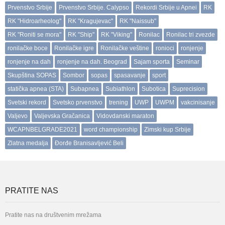
Prvenstvo Srbije
Prvenstvo Srbije. Calypso
Rekordi Srbije u Apnei
RK
RK "Hidroarheolog"
RK "Kragujevac"
RK "Naissub"
RK "Roniti se mora"
RK "Ship"
RK "Viking"
Ronilac
Ronilac tri zvezde
ronilačke boce
Ronilačke igre
Ronilačke veštine
ronioci
ronjenje
ronjenje na dah
ronjenje na dah. Beograd
Sajam sporta
Seminar
Skupština SOPAS
Sombor
sopas
spasavanje
sport
statička apnea (STA)
Subapnea
Subiathlon
Subotica
Suprecision
Svetski rekord
Svetsko prvenstvo
trening
UWP
UWPM
vakcinisanje
Valjevo
Valjevska Gračanica
Vidovdanski maraton
WCAPNBELGRADE2021
word championship
Zimski kup Srbije
Zlatna medalja
Đorđe Branisavljević Beli
PRATITE NAS
Pratite nas na društvenim mrežama