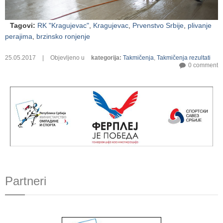
Tagovi
:
RK "Kragujevac"
,
Kragujevac
,
Prvenstvo Srbije
,
plivanje
perajima
,
brzinsko ronjenje
25.05.2017
|
Objevljeno u
kategorija
:
Takmičenja
,
Takmičenja rezultati
0 comment
Partneri