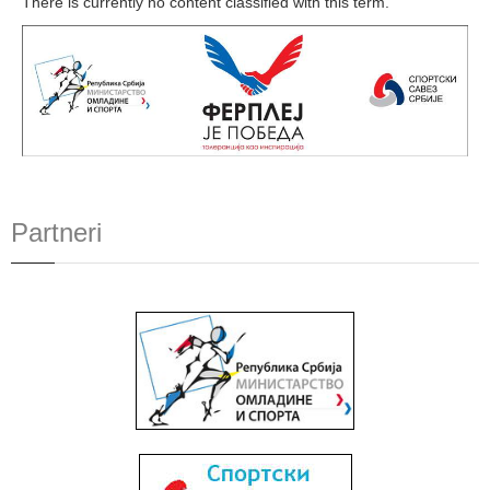
There is currently no content classified with this term.
Partneri