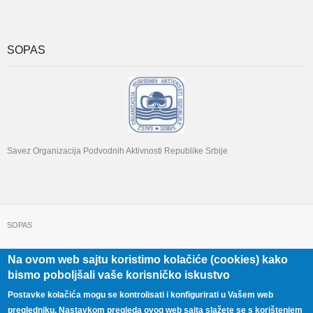
SOPAS
Savez Organizacija Podvodnih Aktivnosti Republike Srbije
SOPAS
Na ovom web sajtu koristimo kolačiće (cookies) kako
+381 11 322 22 32
Beograd, Beogradska 71
bismo poboljšali vaše korisničko iskustvo
Postavke kolačića mogu se kontrolisati i konfigurirati u Vašem web
pregledniku. Nastavkom pregleda ovog web sajta slažete se s korištenjem