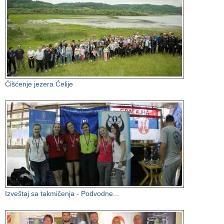
Ćišćenje jezera Ćelije
Izveštaj sa takmičenja - Podvodne...