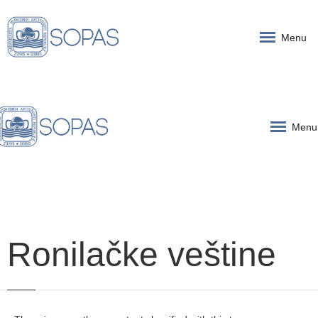
Menu
Menu
Ronilačke veštine