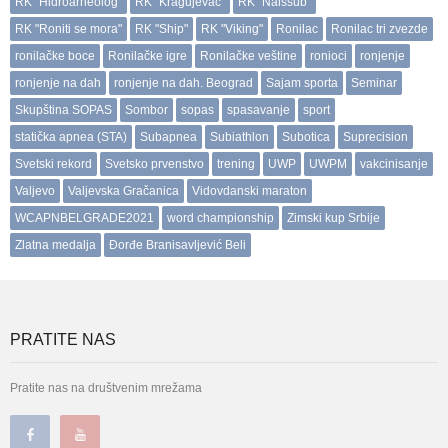
RK "Hidroarheolog"
RK "Kragujevac"
RK "Naissub"
RK "Roniti se mora"
RK "Ship"
RK "Viking"
Ronilac
Ronilac tri zvezde
ronilačke boce
Ronilačke igre
Ronilačke veštine
ronioci
ronjenje
ronjenje na dah
ronjenje na dah. Beograd
Sajam sporta
Seminar
Skupština SOPAS
Sombor
sopas
spasavanje
sport
statička apnea (STA)
Subapnea
Subiathlon
Subotica
Suprecision
Svetski rekord
Svetsko prvenstvo
trening
UWP
UWPM
vakcinisanje
Valjevo
Valjevska Gračanica
Vidovdanski maraton
WCAPNBELGRADE2021
word championship
Zimski kup Srbije
Zlatna medalja
Đorđe Branisavljević Beli
PRATITE NAS
Pratite nas na društvenim mrežama