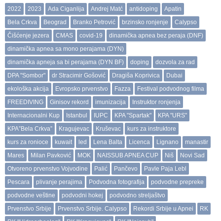
2022
2023
Ada Ciganlija
Andrej Matć
antidoping
Apatin
Bela Crkva
Beograd
Branko Petrović
brzinsko ronjenje
Calypso
Čišćenje jezera
CMAS
covid-19
dinamička apnea bez peraja (DNF)
dinamička apnea sa mono perajama (DYN)
dinamička apneja sa bi perajama (DYN BF)
doping
dozvola za rad
DPA "Sombor"
dr Stracimir Gošović
Dragiša Koprivica
Dubai
ekološka akcija
Evropsko prvenstvo
Fazza
Festival podvodnog filma
FREEDIVING
Ginisov rekord
imunizacija
Instruktor ronjenja
Internacionalni Kup
Istanbul
IUPC
KPA "Spartak"
KPA "URS"
KPA”Bela Crkva”
Kragujevac
Kruševac
kurs za instruktore
kurs za ronioce
kuwait
led
Lena Balta
Licenca
Lignano
manastir
Mares
Milan Pavković
MOK
NAISSUB APNEA CUP
Niš
Novi Sad
Otvoreno prvenstvo Vojvodine
Palić
Pančevo
Pavle Paja Lebl
Pescara
plivanje perajima
Podvodna fotografija
podvodne prepreke
podvodne veštine
podvodni hokej
podvodno streljaštvo
Prvenstvo Srbije
Prvenstvo Srbije. Calypso
Rekordi Srbije u Apnei
RK