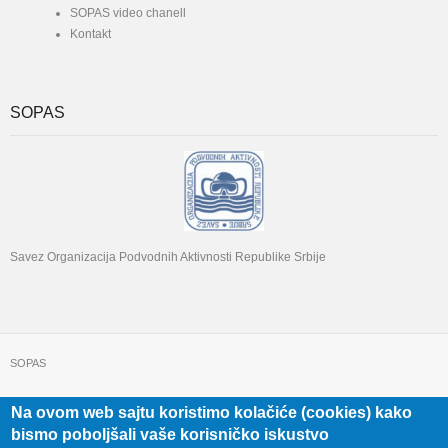
SOPAS video chanell
Kontakt
SOPAS
Savez Organizacija Podvodnih Aktivnosti Republike Srbije
SOPAS
Na ovom web sajtu koristimo kolačiće (cookies) kako
+381 11 322 22 32
Beograd, Beogradska 71
bismo poboljšali vaše korisničko iskustvo