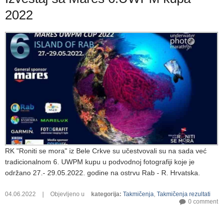
2022
RK "Roniti se mora" iz Bele Crkve su učestvovali su na sada već
tradicionalnom 6. UWPM kupu u podvodnoj fotografiji koje je
održano 27.- 29.05.2022. godine na ostrvu Rab - R. Hrvatska.
04.06.2022
|
Objevljeno u
kategorija
:
Takmičenja
,
Takmičenja rezultati
0 comment