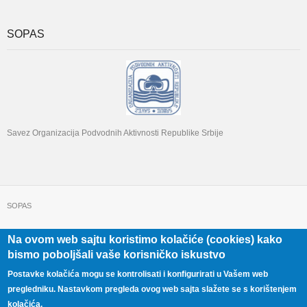
SOPAS
Savez Organizacija Podvodnih Aktivnosti Republike Srbije
SOPAS
Na ovom web sajtu koristimo kolačiće (cookies) kako
+381 11 322 22 32
Beograd, Beogradska 71
bismo poboljšali vaše korisničko iskustvo
Postavke kolačića mogu se kontrolisati i konfigurirati u Vašem web
pregledniku. Nastavkom pregleda ovog web sajta slažete se s korištenjem
kolačića.