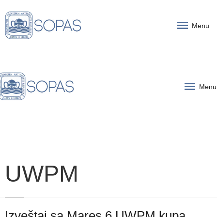
Menu
Menu
UWPM
Izveštaj sa Mares 6.UWPM kupa