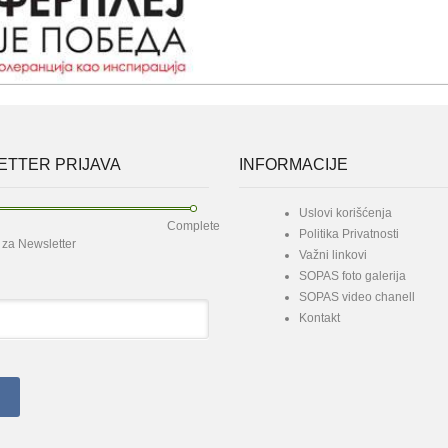
TTER PRIJAVA
INFORMACIJE
Uslovi korišćenja
Complete
Politika Privatnosti
e za Newsletter
Važni linkovi
SOPAS foto galerija
SOPAS video chanell
Kontakt