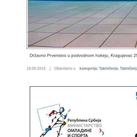
Državno Prvenstvo u podvodnom hokeju, Kragujevac 25
18.06.2016
|
Objevljeno u
kategorija
:
Takmičenja
,
Takmičenj