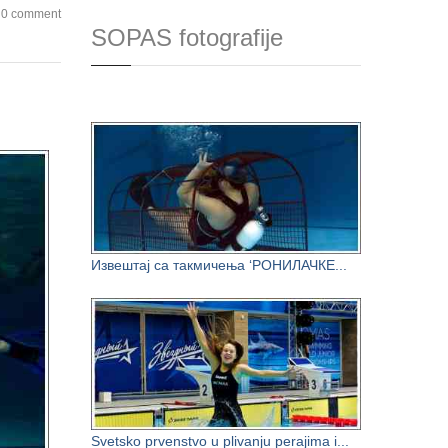
0 comment
SOPAS fotografije
Извештај са такмичења ‘РОНИЛАЧКЕ...
Svetsko prvenstvo u plivanju perajima i...