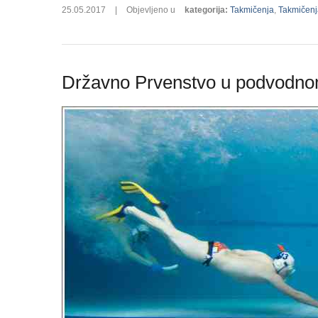
25.05.2017
|
Objevljeno u
kategorija
:
Takmičenja
,
Takmičenja
Državno Prvenstvo u podvodnom