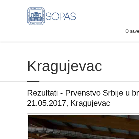
O sav
O sav
Kragujevac
Rezultati - Prvenstvo Srbije u b
21.05.2017, Kragujevac