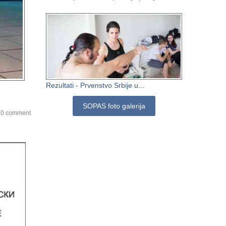
Rezultati - Prvenstvo Srbije u...
SOPAS foto galerija
0 comment