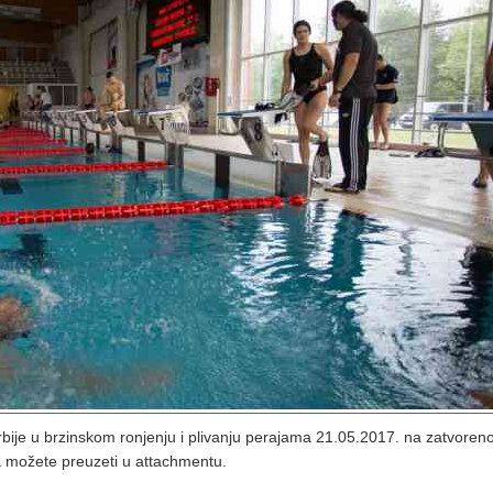
rbije u brzinskom ronjenju i plivanju perajama 21.05.2017. na zatvore
a možete preuzeti u attachmentu.