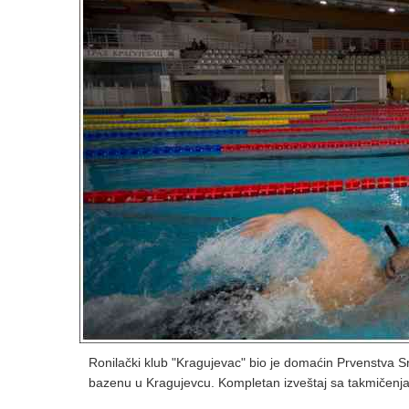
Ronilački klub "Kragujevac" bio je domaćin Prvenstva S
bazenu u Kragujevcu. Kompletan izveštaj sa takmičenj