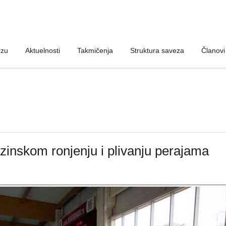
ezu
ezu
Aktuelnosti
Aktuelnosti
Takmičenja
Takmičenja
Struktura saveza
Struktura saveza
Članovi
Članovi
rzinskom ronjenju i plivanju perajama