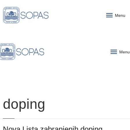
Menu
Menu
doping
Nova Lista zabranjenih doping