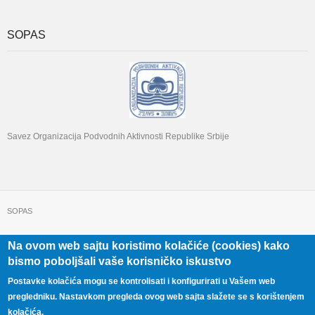
SOPAS
Savez Organizacija Podvodnih Aktivnosti Republike Srbije
SOPAS
Na ovom web sajtu koristimo kolačiće (cookies) kako
+381 11 322 22 32
Beograd, Beogradska 71
bismo poboljšali vaše korisničko iskustvo
Postavke kolačića mogu se kontrolisati i konfigurirati u Vašem web
pregledniku. Nastavkom pregleda ovog web sajta slažete se s korištenjem
kolačića.