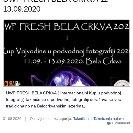
13.09.2020
UWP FRESH BELA CRKVA ( Internacionalni Kup u podvodnoj
fotografiji) takmičenje u podvodnoj fotografiji odražava se već
tradicionalno na Belocrkvanskim jezerima,
31.08.2020
|
Objevljeno u
kategorija
:
Takmičenja
,
Takmičenja najava
0 comment