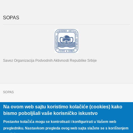
SOPAS
Savez Organizacija Podvodnih Aktivnosti Republike Srbije
SOPAS
Na ovom web sajtu koristimo kolačiće (cookies) kako
+381 11 322 22 32
Beograd, Beogradska 71
bismo poboljšali vaše korisničko iskustvo
Postavke kolačića mogu se kontrolisati i konfigurirati u Vašem web
pregledniku. Nastavkom pregleda ovog web sajta slažete se s korištenjem