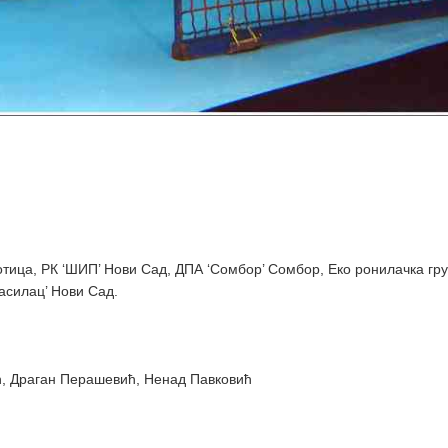
ботица, РК ‘ШИП’ Нови Сад, ДПА ‘Сомбор’ Сомбор, Еко ронилачка гр
асилац’ Нови Сад.
ић, Драган Перашевић, Ненад Павковић