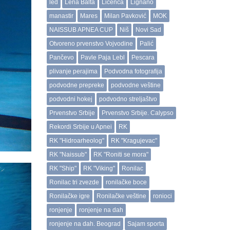
led
Lena Balta
Licenca
Lignano
manastir
Mares
Milan Pavković
MOK
NAISSUB APNEA CUP
Niš
Novi Sad
Otvoreno prvenstvo Vojvodine
Palić
Pančevo
Pavle Paja Lebl
Pescara
plivanje perajima
Podvodna fotografija
podvodne prepreke
podvodne veštine
podvodni hokej
podvodno streljaštvo
Prvenstvo Srbije
Prvenstvo Srbije. Calypso
Rekordi Srbije u Apnei
RK
RK "Hidroarheolog"
RK "Kragujevac"
RK "Naissub"
RK "Roniti se mora"
RK "Ship"
RK "Viking"
Ronilac
Ronilac tri zvezde
ronilačke boce
Ronilačke igre
Ronilačke veštine
ronioci
ronjenje
ronjenje na dah
ronjenje na dah. Beograd
Sajam sporta