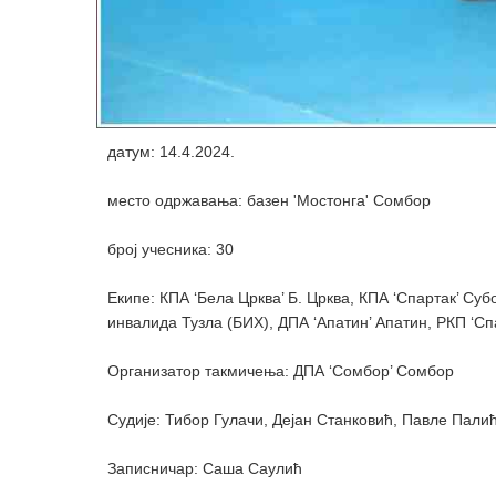
датум: 14.4.2024.
место одржавања: базен 'Мостонга' Сомбор
број учесника: 30
Екипе: КПА ‘Бела Црква’ Б. Црква, КПА ‘Спартак’ Су
инвалида Тузла (БИХ), ДПА ‘Апатин’ Апатин, РКП ‘Сп
Организатор такмичења: ДПА ‘Сомбор’ Сомбор
Судије: Тибор Гулачи, Дејан Станковић, Павле Пал
Записничар: Саша Саулић