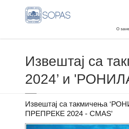
O sav
O sav
Извештај са т
2024’ и 'РОНИ
Извештај са такмичења ‘РО
ПРЕПРЕКЕ 2024 - СМАS'