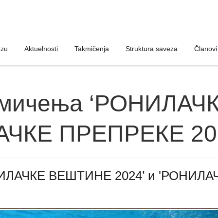
ezu
ezu
Aktuelnosti
Aktuelnosti
Takmičenja
Takmičenja
Struktura saveza
Struktura saveza
Članovi
Članovi
акмичења ‘РОНИЛА
ЛАЧКЕ ПРЕПРЕКЕ 20
НИЛАЧКЕ ВЕШТИНЕ 2024’ и 'РОНИЛА