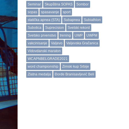
Seminar
Skupština SOPAS
Sombor
sopas
spasavanje
sport
statička apnea (STA)
Subapnea
Subiathlon
Subotica
Suprecision
Svetski rekord
Svetsko prvenstvo
trening
UWP
UWPM
vakcinisanje
Valjevo
Valjevska Gračanica
Vidovdanski maraton
WCAPNBELGRADE2021
word championship
Zimski kup Srbije
Zlatna medalja
Đorđe Branisavljević Beli