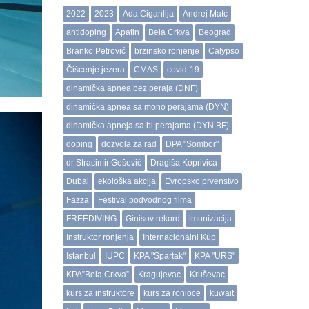
2022
2023
Ada Ciganlija
Andrej Matć
antidoping
Apatin
Bela Crkva
Beograd
Branko Petrović
brzinsko ronjenje
Calypso
Čišćenje jezera
CMAS
covid-19
dinamička apnea bez peraja (DNF)
dinamička apnea sa mono perajama (DYN)
dinamička apneja sa bi perajama (DYN BF)
doping
dozvola za rad
DPA "Sombor"
dr Stracimir Gošović
Dragiša Koprivica
Dubai
ekološka akcija
Evropsko prvenstvo
Fazza
Festival podvodnog filma
FREEDIVING
Ginisov rekord
imunizacija
Instruktor ronjenja
Internacionalni Kup
Istanbul
IUPC
KPA "Spartak"
KPA "URS"
KPA”Bela Crkva”
Kragujevac
Kruševac
kurs za instruktore
kurs za ronioce
kuwait