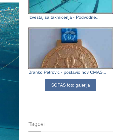
Izveštaj sa takmičenja - Podvodne...
Branko Petrović - postavio nov CMAS...
SOPAS foto galerija
Tagovi