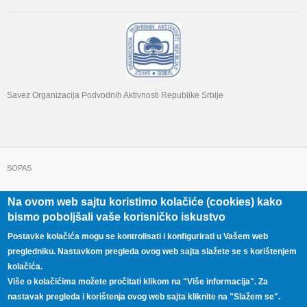
Savez Organizacija Podvodnih Aktivnosti Republike Srbije
SOPAS
Na ovom web sajtu koristimo kolačiće (cookies) kako
+381 11 322 22 32
Beograd, Beogradska 71
bismo poboljšali vaše korisničko iskustvo
Postavke kolačića mogu se kontrolisati i konfigurirati u Vašem web
pregledniku. Nastavkom pregleda ovog web sajta slažete se s korištenjem
kolačića.
Više o kolačićima možete pročitati klikom na "Više informacija". Za
nastavak pregleda i korištenja ovog web sajta kliknite na "Slažem se".