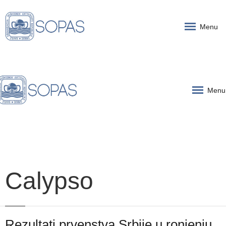
Menu
Menu
Calypso
Rezultati prvenstva Srbije u ronjenju