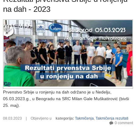
na dah - 2023
Prvenstvo Srbije u ronjenju na dah održano je u Nedelju,
05.03.2023.g., u Beogradu na SRC Milan Gale Muškatirović (bivši
25. maj).
08.03.2023
|
Objevljeno u
kategorija
:
Takmičenja
,
Takmičenja rezultati
0 comment