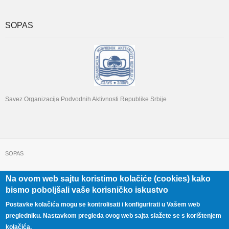
SOPAS
Savez Organizacija Podvodnih Aktivnosti Republike Srbije
SOPAS
Na ovom web sajtu koristimo kolačiće (cookies) kako
+381 11 322 22 32
Beograd, Beogradska 71
bismo poboljšali vaše korisničko iskustvo
Postavke kolačića mogu se kontrolisati i konfigurirati u Vašem web
pregledniku. Nastavkom pregleda ovog web sajta slažete se s korištenjem
kolačića.