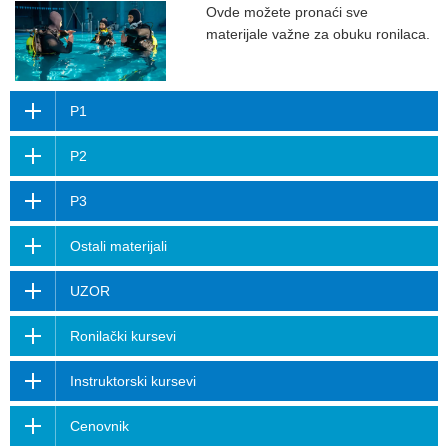
Ovde možete pronaći sve
materijale važne za obuku ronilaca.
P1
P2
P3
Ostali materijali
UZOR
Ronilački kursevi
Instruktorski kursevi
Cenovnik