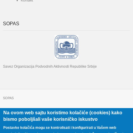
Kontakt
SOPAS
Savez Organizacija Podvodnih Aktivnosti Republike Srbije
SOPAS
Na ovom web sajtu koristimo kolačiće (cookies) kako
+381 11 322 22 32
Beograd, Beogradska 71
bismo poboljšali vaše korisničko iskustvo
Postavke kolačića mogu se kontrolisati i konfigurirati u Vašem web