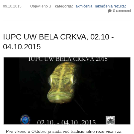
09.10.2015
|
Objevljeno u
kategorija
:
Takmičenja
,
Takmičenja rezultati
0 comment
IUPC UW BELA CRKVA, 02.10 -
04.10.2015
Prvi vikend u Oktobru je sada već tradicionalno rezervisan za