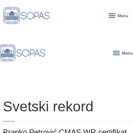
Menu
Menu
Svetski rekord
Branko Petrović CMAS WR certifikat