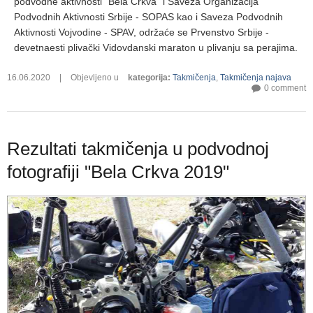
podvodne aktivnosti “Bela Crkva” i Saveza Organizacija
Podvodnih Aktivnosti Srbije - SOPAS kao i Saveza Podvodnih
Aktivnosti Vojvodine - SPAV, održaće se Prvenstvo Srbije -
devetnaesti plivački Vidovdanski maraton u plivanju sa perajima.
16.06.2020
|
Objevljeno u
kategorija
:
Takmičenja
,
Takmičenja najava
0 comment
Rezultati takmičenja u podvodnoj
fotografiji "Bela Crkva 2019"