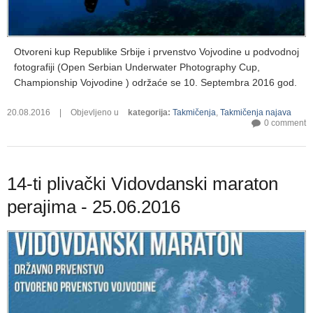
Otvoreni kup Republike Srbije i prvenstvo Vojvodine u podvodnoj
fotografiji
(Open Serbian Underwater Photography Cup,
Championship Vojvodine ) održ
aće se 10
. Septembra 2016 god.
20.08.2016
|
Objevljeno u
kategorija
:
Takmičenja
,
Takmičenja najava
0 comment
14-ti plivački Vidovdanski maraton
perajima - 25.06.2016