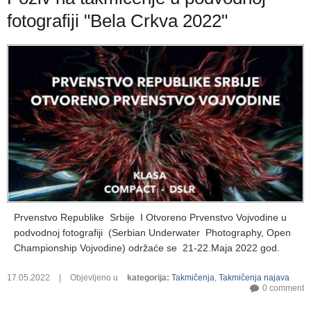
fotografiji "Bela Crkva 2022"
Prvenstvo Republike Srbije I Otvoreno Prvenstvo Vojvodine u
podvodnoj fotografiji (Serbian Underwater Photography, Open
Championship Vojvodine) održaće se 21-22.Maja 2022 god.
17.05.2022
|
Objevljeno u
kategorija
:
Takmičenja
,
Takmičenja najava
0 comment