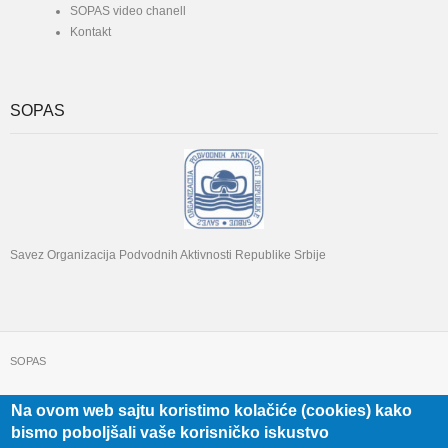
SOPAS video chanell
Kontakt
SOPAS
Savez Organizacija Podvodnih Aktivnosti Republike Srbije
SOPAS
Na ovom web sajtu koristimo kolačiće (cookies) kako
+381 11 322 22 32
Beograd, Beogradska 71
bismo poboljšali vaše korisničko iskustvo