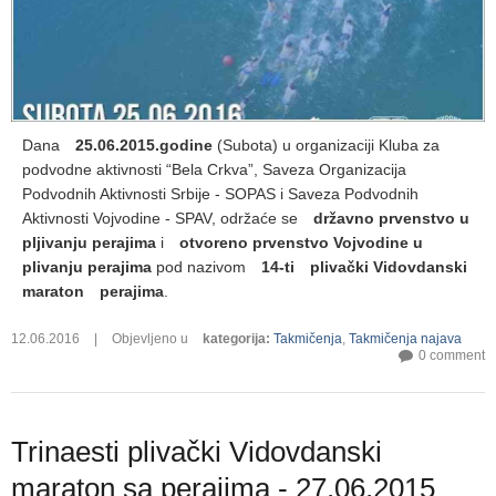
Dana
25.06.2015.godine
(Subota) u organizaciji Kluba za
podvodne aktivnosti “Bela Crkva”, Saveza Organizacija
Podvodnih Aktivnosti Srbije - SOPAS i
Saveza Podvodnih
Aktivnosti Vojvodine
- SPAV, održaće se
državno prvenstvo u
pljivanju perajima
i
otvoreno prvenstvo Vojvodine u
plivanju perajima
pod nazivom
14-ti
plivački Vidovdanski
maraton
perajima
.
12.06.2016
|
Objevljeno u
kategorija
:
Takmičenja
,
Takmičenja najava
0 comment
Trinaesti plivački Vidovdanski
maraton sa perajima - 27.06.2015