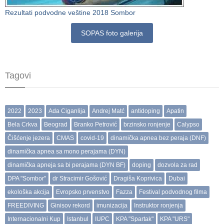
Rezultati podvodne veštine 2018 Sombor
SOPAS foto galerija
Tagovi
2022
2023
Ada Ciganlija
Andrej Matć
antidoping
Apatin
Bela Crkva
Beograd
Branko Petrović
brzinsko ronjenje
Calypso
Čišćenje jezera
CMAS
covid-19
dinamička apnea bez peraja (DNF)
dinamička apnea sa mono perajama (DYN)
dinamička apneja sa bi perajama (DYN BF)
doping
dozvola za rad
DPA "Sombor"
dr Stracimir Gošović
Dragiša Koprivica
Dubai
ekološka akcija
Evropsko prvenstvo
Fazza
Festival podvodnog filma
FREEDIVING
Ginisov rekord
imunizacija
Instruktor ronjenja
Internacionalni Kup
Istanbul
IUPC
KPA "Spartak"
KPA "URS"