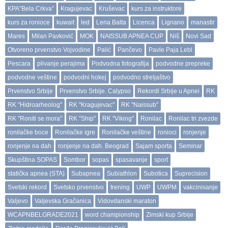
KPA”Bela Crkva”
Kragujevac
Kruševac
kurs za instruktore
kurs za ronioce
kuwait
led
Lena Balta
Licenca
Lignano
manastir
Mares
Milan Pavković
MOK
NAISSUB APNEA CUP
Niš
Novi Sad
Otvoreno prvenstvo Vojvodine
Palić
Pančevo
Pavle Paja Lebl
Pescara
plivanje perajima
Podvodna fotografija
podvodne prepreke
podvodne veštine
podvodni hokej
podvodno streljaštvo
Prvenstvo Srbije
Prvenstvo Srbije. Calypso
Rekordi Srbije u Apnei
RK
RK "Hidroarheolog"
RK "Kragujevac"
RK "Naissub"
RK "Roniti se mora"
RK "Ship"
RK "Viking"
Ronilac
Ronilac tri zvezde
ronilačke boce
Ronilačke igre
Ronilačke veštine
ronioci
ronjenje
ronjenje na dah
ronjenje na dah. Beograd
Sajam sporta
Seminar
Skupština SOPAS
Sombor
sopas
spasavanje
sport
statička apnea (STA)
Subapnea
Subiathlon
Subotica
Suprecision
Svetski rekord
Svetsko prvenstvo
trening
UWP
UWPM
vakcinisanje
Valjevo
Valjevska Gračanica
Vidovdanski maraton
WCAPNBELGRADE2021
word championship
Zimski kup Srbije