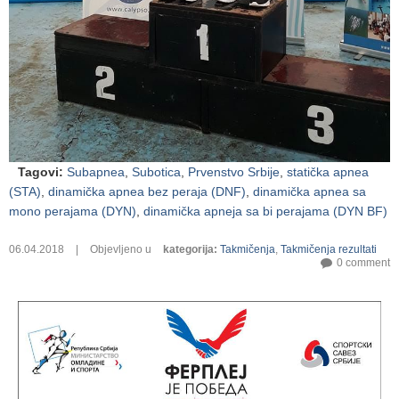
Tagovi
:
Subapnea
,
Subotica
,
Prvenstvo Srbije
,
statička apnea
(STA)
,
dinamička apnea bez peraja (DNF)
,
dinamička apnea sa
mono perajama (DYN)
,
dinamička apneja sa bi perajama (DYN BF)
06.04.2018
|
Objevljeno u
kategorija
:
Takmičenja
,
Takmičenja rezultati
0 comment