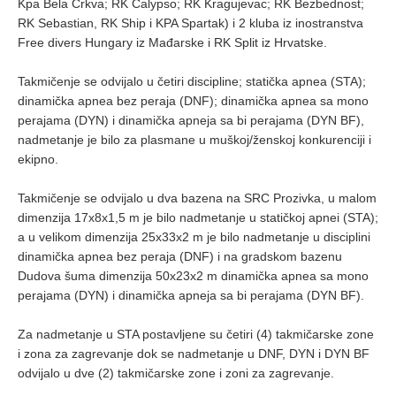
Kpa Bela Crkva; RK Calypso; RK Kragujevac; RK Bezbednost;
RK Sebastian, RK Ship i KPA Spartak) i 2 kluba iz inostranstva
Free divers Hungary iz Mađarske i RK Split iz Hrvatske.
Takmičenje se odvijalo u četiri discipline; statička apnea (STA);
dinamička apnea bez peraja (DNF); dinamička apnea sa mono
perajama (DYN) i dinamička apneja sa bi perajama (DYN BF),
nadmetanje je bilo za plasmane u muškoj/ženskoj konkurenciji i
ekipno.
Takmičenje se odvijalo u dva bazena na SRC Prozivka, u malom
dimenzija 17x8x1,5 m je bilo nadmetanje u statičkoj apnei (STA);
a u velikom dimenzija 25x33x2 m je bilo nadmetanje u disciplini
dinamička apnea bez peraja (DNF) i na gradskom bazenu
Dudova šuma dimenzija 50x23x2 m dinamička apnea sa mono
perajama (DYN) i dinamička apneja sa bi perajama (DYN BF).
Za nadmetanje u STA postavljene su četiri (4) takmičarske zone
i zona za zagrevanje dok se nadmetanje u DNF, DYN i DYN BF
odvijalo u dve (2) takmičarske zone i zoni za zagrevanje.