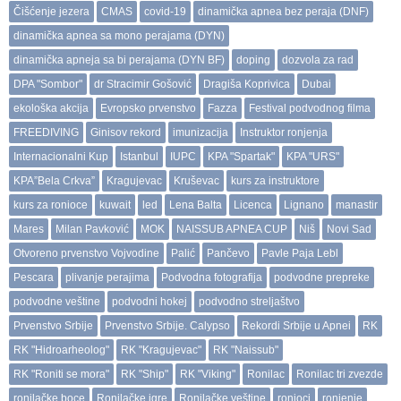
Čišćenje jezera
CMAS
covid-19
dinamička apnea bez peraja (DNF)
dinamička apnea sa mono perajama (DYN)
dinamička apneja sa bi perajama (DYN BF)
doping
dozvola za rad
DPA "Sombor"
dr Stracimir Gošović
Dragiša Koprivica
Dubai
ekološka akcija
Evropsko prvenstvo
Fazza
Festival podvodnog filma
FREEDIVING
Ginisov rekord
imunizacija
Instruktor ronjenja
Internacionalni Kup
Istanbul
IUPC
KPA "Spartak"
KPA "URS"
KPA”Bela Crkva”
Kragujevac
Kruševac
kurs za instruktore
kurs za ronioce
kuwait
led
Lena Balta
Licenca
Lignano
manastir
Mares
Milan Pavković
MOK
NAISSUB APNEA CUP
Niš
Novi Sad
Otvoreno prvenstvo Vojvodine
Palić
Pančevo
Pavle Paja Lebl
Pescara
plivanje perajima
Podvodna fotografija
podvodne prepreke
podvodne veštine
podvodni hokej
podvodno streljaštvo
Prvenstvo Srbije
Prvenstvo Srbije. Calypso
Rekordi Srbije u Apnei
RK
RK "Hidroarheolog"
RK "Kragujevac"
RK "Naissub"
RK "Roniti se mora"
RK "Ship"
RK "Viking"
Ronilac
Ronilac tri zvezde
ronilačke boce
Ronilačke igre
Ronilačke veštine
ronioci
ronjenje