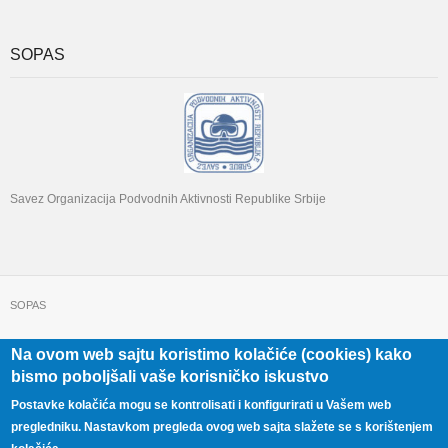
SOPAS
Savez Organizacija Podvodnih Aktivnosti Republike Srbije
SOPAS
Na ovom web sajtu koristimo kolačiće (cookies) kako
+381 11 322 22 32
Beograd, Beogradska 71
bismo poboljšali vaše korisničko iskustvo
Postavke kolačića mogu se kontrolisati i konfigurirati u Vašem web
pregledniku. Nastavkom pregleda ovog web sajta slažete se s korištenjem