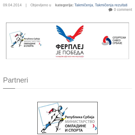
09.04.2014
|
Objevljeno u
kategorija
:
Takmičenja
,
Takmičenja rezultati
0 comment
Partneri