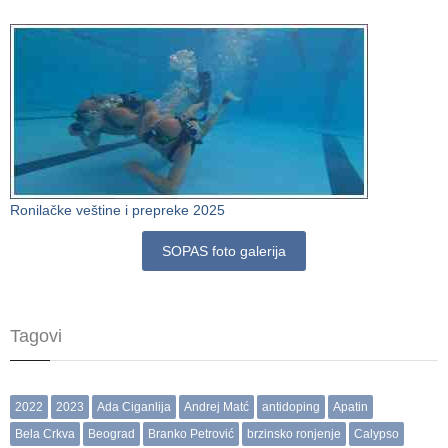
Ronilačke veštine i prepreke 2025
SOPAS foto galerija
Tagovi
2022
2023
Ada Ciganlija
Andrej Matć
antidoping
Apatin
Bela Crkva
Beograd
Branko Petrović
brzinsko ronjenje
Calypso