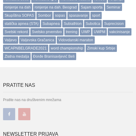
ronjenje na dah
ronjenje na dah. Beograd
Sajam sporta
Seminar
Skupština SOPAS
Sombor
sopas
spasavanje
sport
statička apnea (STA)
Subapnea
Subiathlon
Subotica
Suprecision
Svetski rekord
Svetsko prvenstvo
trening
UWP
UWPM
vakcinisanje
Valjevo
Valjevska Gračanica
Vidovdanski maraton
WCAPNBELGRADE2021
word championship
Zimski kup Srbije
Zlatna medalja
Đorđe Branisavljević Beli
PRATITE NAS
Pratite nas na društvenim mrežama
NEWSLETTER PRIJAVA