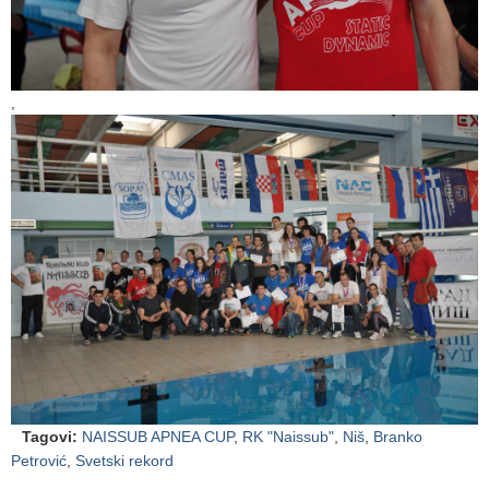
,
Tagovi
:
NAISSUB APNEA CUP
,
RK "Naissub"
,
Niš
,
Branko
Petrović
,
Svetski rekord