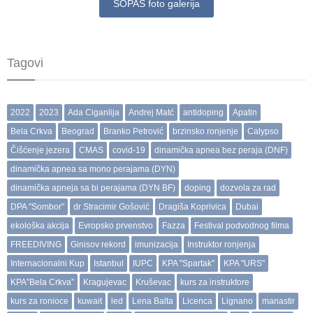
SOPAS foto galerija
Tagovi
2022
2023
Ada Ciganlija
Andrej Matć
antidoping
Apatin
Bela Crkva
Beograd
Branko Petrović
brzinsko ronjenje
Calypso
Čišćenje jezera
CMAS
covid-19
dinamička apnea bez peraja (DNF)
dinamička apnea sa mono perajama (DYN)
dinamička apneja sa bi perajama (DYN BF)
doping
dozvola za rad
DPA "Sombor"
dr Stracimir Gošović
Dragiša Koprivica
Dubai
ekološka akcija
Evropsko prvenstvo
Fazza
Festival podvodnog filma
FREEDIVING
Ginisov rekord
imunizacija
Instruktor ronjenja
Internacionalni Kup
Istanbul
IUPC
KPA "Spartak"
KPA "URS"
KPA”Bela Crkva”
Kragujevac
Kruševac
kurs za instruktore
kurs za ronioce
kuwait
led
Lena Balta
Licenca
Lignano
manastir