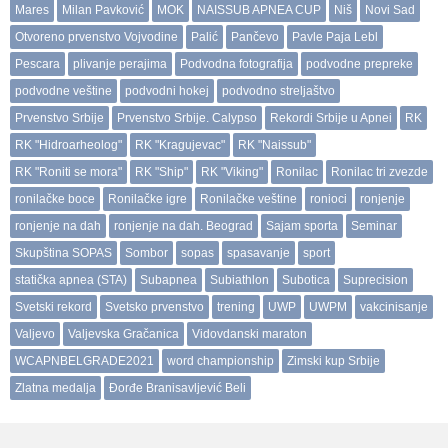
Mares
Milan Pavković
MOK
NAISSUB APNEA CUP
Niš
Novi Sad
Otvoreno prvenstvo Vojvodine
Palić
Pančevo
Pavle Paja Lebl
Pescara
plivanje perajima
Podvodna fotografija
podvodne prepreke
podvodne veštine
podvodni hokej
podvodno streljaštvo
Prvenstvo Srbije
Prvenstvo Srbije. Calypso
Rekordi Srbije u Apnei
RK
RK "Hidroarheolog"
RK "Kragujevac"
RK "Naissub"
RK "Roniti se mora"
RK "Ship"
RK "Viking"
Ronilac
Ronilac tri zvezde
ronilačke boce
Ronilačke igre
Ronilačke veštine
ronioci
ronjenje
ronjenje na dah
ronjenje na dah. Beograd
Sajam sporta
Seminar
Skupština SOPAS
Sombor
sopas
spasavanje
sport
statička apnea (STA)
Subapnea
Subiathlon
Subotica
Suprecision
Svetski rekord
Svetsko prvenstvo
trening
UWP
UWPM
vakcinisanje
Valjevo
Valjevska Gračanica
Vidovdanski maraton
WCAPNBELGRADE2021
word championship
Zimski kup Srbije
Zlatna medalja
Đorđe Branisavljević Beli